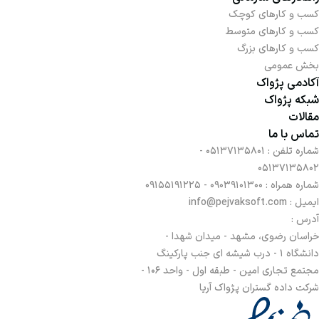
کسب و کارهای کوچک
کسب و کارهای متوسط
کسب و کارهای بزرگ
بخش عمومی
آکادمی پژواک
شبکه پژواک
مقالات
تماس با ما
شماره تلفن :
05137135801 -
05137135802
شماره همراه :
09039101300 - 09155191225
ایمیل : info@pejvaksoft.com
آدرس :
خراسان رضوی، مشهد - میدان شهدا -
دانشگاه 1 - درب شیشه ای جنب پارکینگ
مجتمع تجاری امین - طبقه اول - واحد 106 -
شرکت داده گستران پژواک آریا