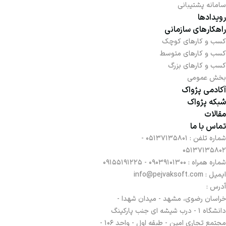
سامانه پشتیبانی
رویدادها
راهکارهای سازمانی
کسب و کارهای کوچک
کسب و کارهای متوسط
کسب و کارهای بزرگ
بخش عمومی
آکادمی پژواک
شبکه پژواک
مقالات
تماس با ما
شماره تلفن :
05137135801 -
05137135802
شماره همراه :
09039101300 - 09155191225
ایمیل : info@pejvaksoft.com
آدرس :
خراسان رضوی، مشهد - میدان شهدا -
دانشگاه 1 - درب شیشه ای جنب پارکینگ
مجتمع تجاری امین - طبقه اول - واحد 106 -