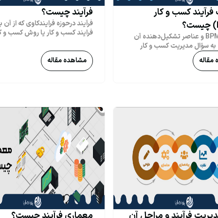
فرآیند کسب و کار
فرآیند چیست؟
فرآیند درحوزه فرایندکاوی که از آن ب
فرایند کسب و کار یا روش کسب و کار
مفهوم BPMS و عناصر تشکیل‌دهنده آن
میشود، مجموعه ای از فعالیت ها 
 به سؤال مدیریت کسب و کار
مرتبط، ساختاریافته توسط افراد یا
BPMS چیست، بهتر است بگوییم BPMS که
مقاله
مشاهده مقاله
است که در یک توالی خاص محصول
ف Business Process
خدمتی را برای یک مشتری یا مشت
Management System است، یک رویکرد
تولید می کند. در زبان محاوره، فر
ته با هدف بهبود کیفیت محصول
و کار مانند یک خط مونتاژ است که 
ست. تلاش دارد تا فرآیندهای
ورودی ها را در مراحل مختلف می گ
با استراتژی سازمان همسو نگه دارد
محصول نهایی قابل سرویس را ایج
ن به هدفی بزرگ‌تر یعنی رضایت
کند. اساساً هر چیزی که در شرکت ش
مشتری برسد. BPMS تلاش می‌کند اثرات
می‌افتد و دارای یک شروع و پایان کا
 کسب و کار یک سازمان را تحلیل
مشخص است، می‌تواند یک فرآیند
را بهبود دهد و در برخی مواقع آنها
کسب‌وکار در نظر گرفته شود. آیا زحم
ش‌بینی کند.
هنگام درخواست شغل متحمل شدید
خاطر دارید؟ شما بخشی از یک فرآین
کسب‌وکار منابع انسانی بوده‌اید که ب
درخواست شما شروع شد و به هفت
شما در کارخانه منتهی شد! در مورد 
فاکتوری که مشتری شما پس از خرید
شرکت شما دریافت می کند، چطور؟
یریت فرآیند و مراحل آن
معماری فرآیند چیست؟