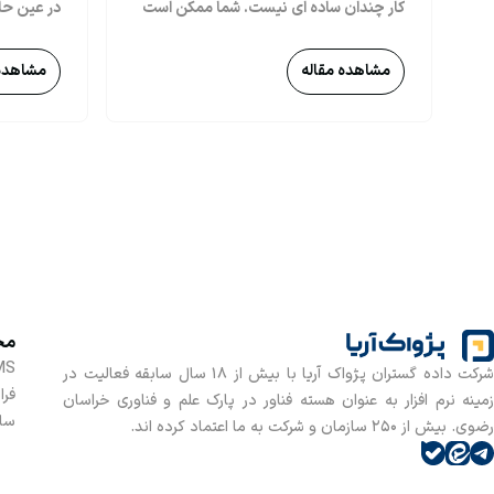
کار چندان ساده ای نیست. شما ممکن است
در عین حا
با کمک یک مشاور کسب و کار حرفه ای و
برای شرکت
کاربلد، اهداف خود را در قالب یک برنامه
مشاهده مقاله
ریزی هدفمند به خوبی پیش ببرید، اما آیا
مشاهده 
گرفتن تما
آماده ی بحران های مختلف و طبیعی در
خود و همچ
کسب و کار خود هستید؟ یکی از روش هایی
در بازار ب
که باعث ایجاد آمادگی شما در پستی ها و
قوی برای 
بلندی های مسیر تجارت می شود، تحلیل
پستل است که در آن کارشناسان تحلیل داده
به سنجش کامل کسب و کار و پیش بینی
پیشامدهای آینده می پردازند. تجزیه و
تحلیل PESTEL یک چارچوب استراتژیک
است که معمولاً برای ارزیابی محیط تجاری
که یک شرکت استفاده می شود. این چارچوب
در ابتدا به عنوان تجزیه و تحلیل PEST
نامیده می شد که مخفف عبارات سیاسی،
مح
اقتصادی، اجتماعی و فناوری بود و بعدها
موارد قانونی و زیست محیطی به آن اضافه
MS
شرکت داده گستران پژواک آریا با بیش از 18 سال سابقه فعالیت در
شده و به تحلیل PESTEL تغییر پیدا کرد.
فرا
زمینه نرم افزار به عنوان هسته فناور در پارک علم و فناوری خراسان
سام
رضوی. بیش از 250 سازمان و شرکت به ما اعتماد کرده اند.