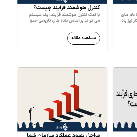
کنترل هوشمند فرآیند چیست؟
ا نام های
با کمک کنترل هوشمند فرآیند، یک سیستم
 نیز یاد
می تواند بر اساس داده های تاریخی جمع
یا وظایف
آوری شده تصمیمات خودکار بگیرد. این
 تجهیزاتی
باعث بهبود عملکرد فرایند و جلوگیری از
 یا
مشاهده مقاله
خطاها می شود. اما چگونه این تصمیمات
ریان خاص
توسط سیستم گرفته می شود؟ اساس این
آیند کسب
امر یادگیری ماشینی است. در این فرایند یک
تمام
مدل با استفاده از داده های تاریخی جمع
یرد و یک
آوری شده توسط یک الگوریتم آموزشی بهینه
اد می
می شود. مدل ساخته شده، ارتباطات بین
ما اتفاق
فرایندها و ترتیب آن ها، پیکربندی سیستم و
ملاً
KPI های ثبت شده را از داده ها می آموزد.
این مدل همچنین باید مشخص کند که
تی را که
کدام KPI مثبت، خنثی یا منفی است و بر
 را به
اساس این اطلاعات، مدل می تواند تصمیم
د
بگیرد که پیکربندی سیستم، شاخص های
ا
کلیدی مثبت یا منفی را ارائه می دهد. پس از
ه حضور
آن می‌توان پیکربندی را متناسب با آن تغیر
آن
داد. پیش نیاز برای سازگاری مستقیم
 از
پیکربندی این است که سیستم بتواند
 این
داده‌های زنده را به مدل یا الگوریتم آموزش
مراحل بهبود عملکرد سازمان شما
فرآیند معمولی، سفارش به پرداخت است. از
ارائه دهد. بنابراین فقط با استفاده از