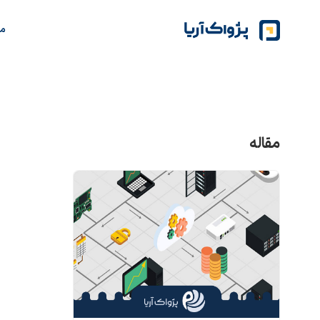
م
مقاله