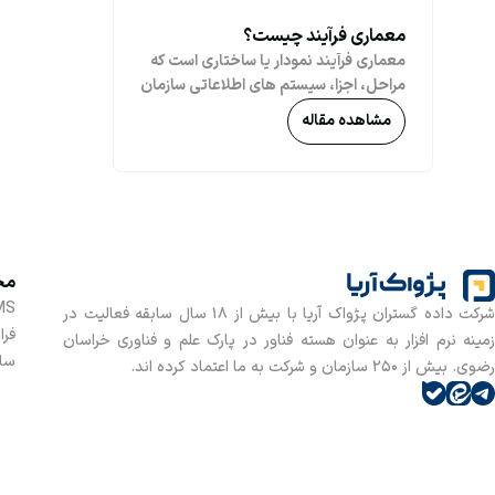
معماری فرآیند چیست؟
معماری فرآیند نمودار یا ساختاری است که
مراحل، اجزا، سیستم های اطلاعاتی سازمان
و نحوه تأثیرگذاری آن ها بر یکدیگر را
مشاهده مقاله
توصیف می کند. توسعه و درک معماری
فرآیند می تواند به شما در تعریف ارزش ها
و فرآیندهای حاکم بر یک کسب و کار یا
سیستم کمک کند. همچنین معماری فرآیند
می تواند به شما در تصمیم گیری و ثابت
ماندن در رویه های خود کمک کند.
مح
MS
شرکت داده گستران پژواک آریا با بیش از 18 سال سابقه فعالیت در
فرا
زمینه نرم افزار به عنوان هسته فناور در پارک علم و فناوری خراسان
سام
رضوی. بیش از 250 سازمان و شرکت به ما اعتماد کرده اند.