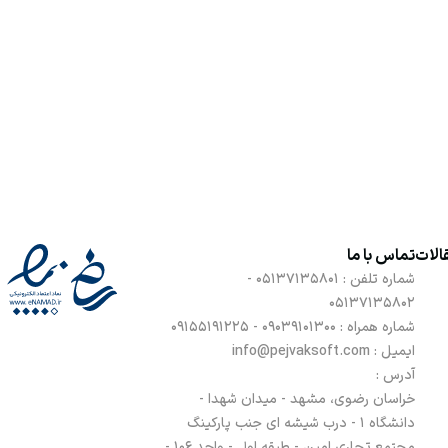
الات
تماس با ما
شماره تلفن :
05137135801 -
05137135802
شماره همراه :
09039101300 - 09155191225
ایمیل : info@pejvaksoft.com
آدرس :
خراسان رضوی، مشهد - میدان شهدا -
دانشگاه 1 - درب شیشه ای جنب پارکینگ
مجتمع تجاری امین - طبقه اول - واحد 106 -