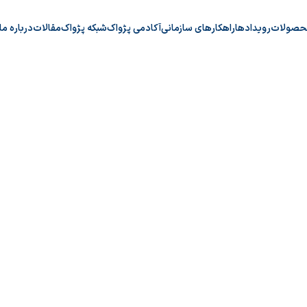
حصولات
رویدادها
راهکارهای سازمانی
آکادمی پژواک
شبکه پژواک
مقالات
درباره ما