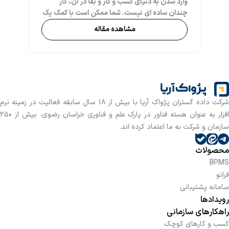
وارد شدن به دنیای کسب و کار و بقا در آن، کار
چندان ساده ای نیست. شما ممکن است با کمک یک
مشاور کسب و کار حرفه ای و کاربلد، اهداف خود را
مشاهده مقاله
در قالب یک برنامه ریزی هدفمند به خوبی پیش
ببرید، اما آیا آماده ی بحران های مختلف و طبیعی
در کسب و کار خود هستید؟ یکی از روش هایی که
باعث ایجاد آمادگی شما در پستی ها و بلندی های
مسیر تجارت می شود، تحلیل پستل است که در آن
کارشناسان تحلیل داده به سنجش کامل کسب و کار
شرکت داده گستران پژواک آریا با بیش از 18 سال سابقه فعالیت در زمینه نرم
و پیش بینی پیشامدهای آینده می پردازند. تجزیه
و تحلیل PESTEL یک چارچوب استراتژیک است که
افزار به عنوان هسته فناور در پارک علم و فناوری خراسان رضوی. بیش از 250
معمولاً برای ارزیابی محیط تجاری که یک شرکت
سازمان و شرکت به ما اعتماد کرده اند.
استفاده می شود. این چارچوب در ابتدا به عنوان
تجزیه و تحلیل PEST نامیده می شد که مخفف
محصولات
عبارات سیاسی، اقتصادی، اجتماعی و فناوری بود و
BPMS
بعدها موارد قانونی و زیست محیطی به آن اضافه
فرانو
شده و به تحلیل PESTEL تغییر پیدا کرد.
سامانه پشتیبانی
رویدادها
راهکارهای سازمانی
کسب و کارهای کوچک