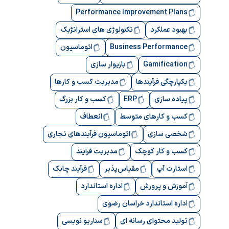
Performance Improvement Plans
بهبود عملکرد
تکنولوژی های استراتژیک
Business Performance
اتوماسیون
Gamification
بازیوار سازی
یکپارچگی فرآیندها
مدیریت کسب و کارها
پیاده سازی
ERP
کسب و کار بزرگ
کسب و کارهای متوسط
انعطاف
شخصی سازی
اتوماسیون فرآیندهای تجاری
کسب و کار کوچک
مدیریت فرآیند
استارت آپ
مقیاس‌پذیر
فرآیند چابک
آموزش و پرورش
اداره استاندارد
اداره استاندارد خراسان رضوی
تولید محتوای رسانه ای
سناریو نویسی