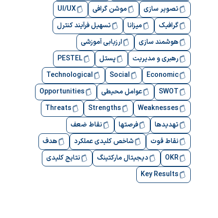
تصویر سازی
موشن گرافی
UI/UX
گرافیک
میزانا
تسهیل فرآیند کنترل
هوشمند سازی
ارزیابی آموزشی
رهبری و مدیریت
پستل
PESTEL
Technological
Social
Economic
SWOT
عوامل محیطی
Opportunities
Threats
Strengths
Weaknesses
تهدیدها
فرصتها
نقاط ضعف
نقاط قوت
شاخص کلیدی عملکرد
هدف
OKR
دیجیتال مارکتینگ
نتایج کلیدی
Key Results