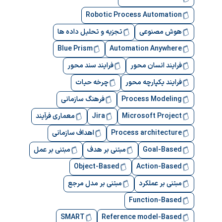
Robotic Process Automation
هوش مصنوعی
تجزیه و تحلیل داده ها
Blue Prism
Automation Anywhere
فرایند انسان محور
فرایند سند محور
فرایند یکپارچه محور
چرخه حیات
Process Modeling
فرهنگ سازمانی
Microsoft Project
Jira
معماری فرآیند
Process architecture
اهداف سازمانی
Goal-Based
مبتنی بر هدف
مبتنی بر عمل
Object-Based
Action-Based
مبتنی بر عملکرد
مبتنی بر مدل مرجع
Function-Based
SMART
Reference model-Based