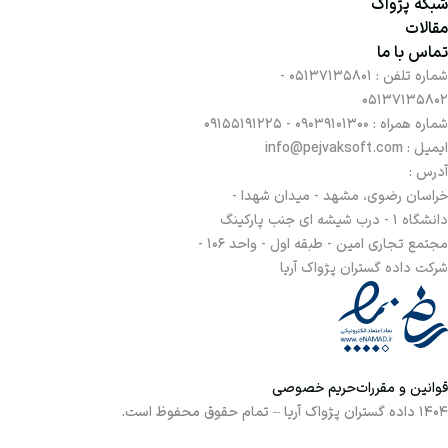
شبکه پژواک
مقالات
تماس با ما
شماره تلفن :
05137135801 -
05137135802
شماره همراه :
09039101300 - 09155191225
ایمیل : info@pejvaksoft.com
آدرس :
خراسان رضوی، مشهد - میدان شهدا -
دانشگاه 1 - درب شیشه ای جنب پارکینگ
مجتمع تجاری امین - طبقه اول - واحد 106 -
شرکت داده گستران پژواک آریا
قوانین و مقررات
حریم خصوصی
1404 داده گستران پژواک آریا – تمام حقوق محفوظ است.