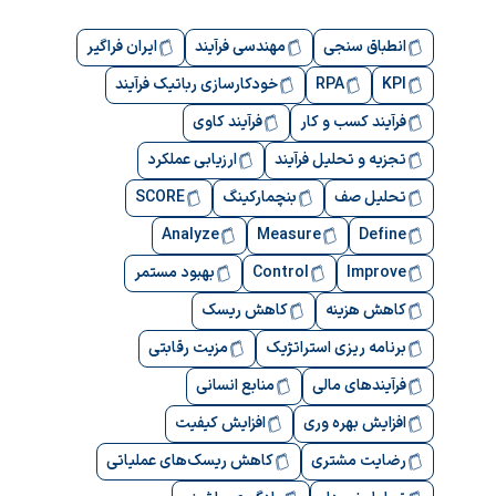
انطباق سنجی
مهندسی فرآیند
ایران فراگیر
KPI
RPA
خودکارسازی رباتیک فرآیند
فرآیند کسب و کار
فرآیند کاوی
تجزیه و تحلیل فرآیند
ارزیابی عملکرد
تحلیل صف
بنچمارکینگ
SCORE
Analyze
Measure
Define
Improve
Control
بهبود مستمر
کاهش هزینه
کاهش ریسک
برنامه ریزی استراتژیک
مزیت رقابتی
فرآیندهای مالی
منابع انسانی
افزایش بهره وری
افزایش کیفیت
رضایت مشتری
کاهش ریسک‌های عملیاتی