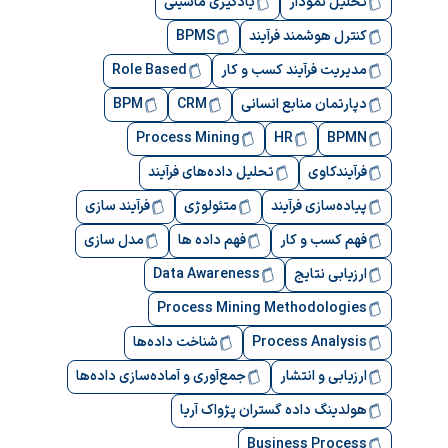
تحلیل نمودار
یادگیری ماشینی
کنترل هوشمند فرآیند
BPMS
مدیریت فرآیند کسب و کار
Role Based
دپارتمان منابع انسانی
CRM
BPM
Process Mining
HR
BPMN
فرآیندکاوی
تحلیل داده‌های فرآیند
پیاده‌سازی فرآیند
متئولوژی
فرآیند سازی
فهم کسب و کار
فهم داده ها
مدل سازی
ارزیابی نتایج
Data Awareness
Process Mining Methodologies
Process Analysis
شناخت داده‌ها
ارزیابی و انتشار
جمع‌آوری و آماده‌سازی داده‌ها
هولدینگ داده گستران پژواک آریا
Business Process